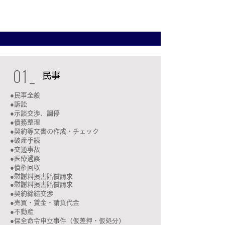
0
1_
民事
●民事全般
●訴訟
●示談交渉、調停
●債務整理
●契約等文書の作成・チェック
●破産手続
●交通事故
●医療過誤
●債権回収
●慰謝料損害賠償請求
●慰謝料損害賠償請求
●契約締結交渉
●売買・賃金・請負代金
●不動産
●保全命令申立事件（仮差押・仮処分）